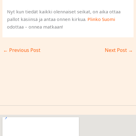
Nyt kun tiedät kaikki olennaiset seikat, on aika ottaa
pallot käsiinsä ja antaa onnen kirkua.
Plinko Suomi
odottaa – onnea matkaan!
←
Previous Post
Next Post
→