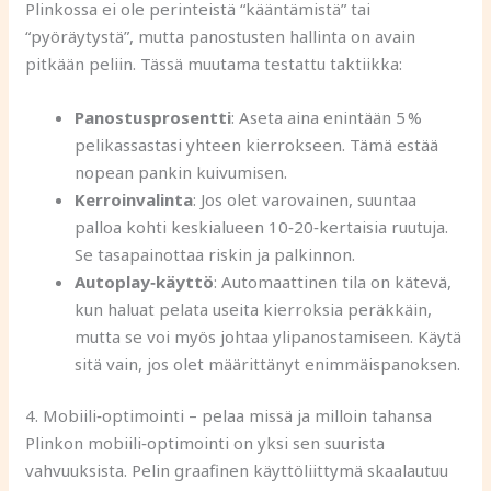
Plinkossa ei ole perinteistä “kääntämistä” tai
“pyöräytystä”, mutta panostusten hallinta on avain
pitkään peliin. Tässä muutama testattu taktiikka:
Panostusprosentti
: Aseta aina enintään 5 %
pelikassastasi yhteen kierrokseen. Tämä estää
nopean pankin kuivumisen.
Kerroinvalinta
: Jos olet varovainen, suuntaa
palloa kohti keskialueen 10‑20‑kertaisia ruutuja.
Se tasapainottaa riskin ja palkinnon.
Autoplay‑käyttö
: Automaattinen tila on kätevä,
kun haluat pelata useita kierroksia peräkkäin,
mutta se voi myös johtaa yli­panostamiseen. Käytä
sitä vain, jos olet määrittänyt enimmäispanoksen.
4. Mobiili‑optimointi – pelaa missä ja milloin tahansa
Plinkon mobiili‑optimointi on yksi sen suurista
vahvuuksista. Pelin graafinen käyttöliittymä skaalautuu