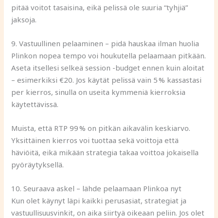
pitää voitot tasaisina, eikä pelissä ole suuria “tyhjiä”
jaksoja.
9. Vastuullinen pelaaminen – pidä hauskaa ilman huolia
Plinkon nopea tempo voi houkutella pelaamaan pitkään.
Aseta itsellesi selkeä session -budget ennen kuin aloitat
– esimerkiksi €20. Jos käytät pelissä vain 5 % kassastasi
per kierros, sinulla on useita kymmeniä kierroksia
käytettävissä.
Muista, että RTP 99 % on pitkän aikavälin keskiarvo.
Yksittäinen kierros voi tuottaa sekä voittoja että
häviöitä, eikä mikään strategia takaa voittoa jokaisella
pyöräytyksellä.
10. Seuraava askel – lähde pelaamaan Plinkoa nyt
Kun olet käynyt läpi kaikki perusasiat, strategiat ja
vastuullisuusvinkit, on aika siirtyä oikeaan peliin. Jos olet