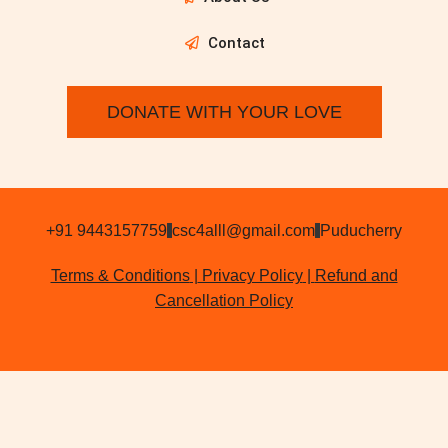
Contact
DONATE WITH YOUR LOVE
+91 9443157759
csc4alll@gmail.com
Puducherry
Terms & Conditions
|
Privacy Policy
|
Refund and
Cancellation Policy