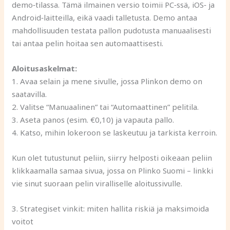
demo‑tilassa. Tämä ilmainen versio toimii PC‑ssä, iOS‑ ja
Android‑laitteilla, eikä vaadi talletusta. Demo antaa
mahdollisuuden testata pallon pudotusta manuaalisesti
tai antaa pelin hoitaa sen automaattisesti.
Aloitusaskelmat:
1. Avaa selain ja mene sivulle, jossa Plinkon demo on
saatavilla.
2. Valitse “Manuaalinen” tai “Automaattinen” pelitila.
3. Aseta panos (esim. €0,10) ja vapauta pallo.
4. Katso, mihin lokeroon se laskeutuu ja tarkista kerroin.
Kun olet tutustunut peliin, siirry helposti oikeaan peliin
klikkaamalla samaa sivua, jossa on Plinko Suomi – linkki
vie sinut suoraan pelin viralliselle aloitussivulle.
3. Strategiset vinkit: miten hallita riskiä ja maksimoida
voitot