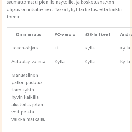
saumattomasti pienille näytöille, ja kosketusnäytön
ohjaus on intuitiivinen. Tässä lyhyt tarkistus, että kaikki
toimii:
Ominaisuus
PC‑versio
iOS‑laitteet
Andro
Touch‑ohjaus
Ei
Kyllä
Kyllä
Autoplay‑valinta
Kyllä
Kyllä
Kyllä
Manuaalinen
pallon pudotus
toimii yhtä
hyvin kaikilla
alustoilla, joten
voit pelata
vaikka matkalla.