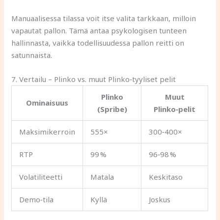
Manuaalisessa tilassa voit itse valita tarkkaan, milloin
vapautat pallon. Tämä antaa psykologisen tunteen
hallinnasta, vaikka todellisuudessa pallon reitti on
satunnaista.
7. Vertailu – Plinko vs. muut Plinko‑tyyliset pelit
Plinko
Muut
Ominaisuus
(Spribe)
Plinko‑pelit
Maksimikerroin
555×
300‑400×
RTP
99 %
96‑98 %
Volatiliteetti
Matala
Keskitaso
Demo‑tila
Kyllä
Joskus