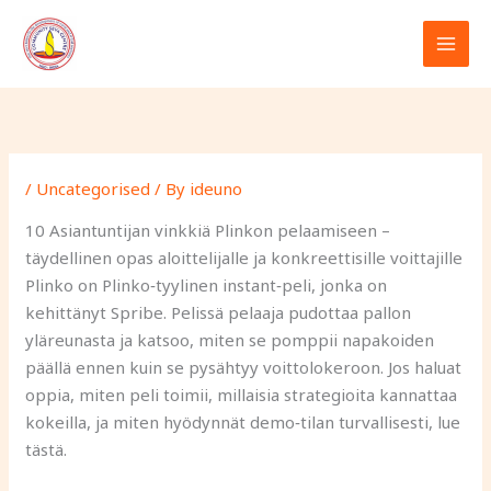
Skip
to
content
/
Uncategorised
/ By
ideuno
10 Asiantuntijan vinkkiä Plinkon pelaamiseen –
täydellinen opas aloittelijalle ja konkreettisille voittajille
Plinko on Plinko‑tyylinen instant‑peli, jonka on
kehittänyt Spribe. Pelissä pelaaja pudottaa pallon
yläreunasta ja katsoo, miten se pomppii napakoiden
päällä ennen kuin se pysähtyy voitto­lokeroon. Jos haluat
oppia, miten peli toimii, millaisia strategioita kannattaa
kokeilla, ja miten hyödynnät demo‑tilan turvallisesti, lue
tästä.