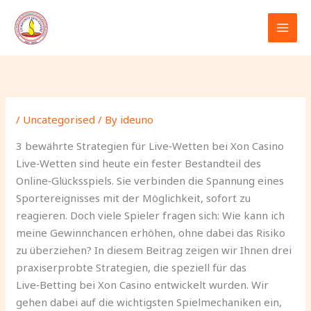
Skip
to
content
/
Uncategorised
/ By
ideuno
3 bewährte Strategien für Live‑Wetten bei Xon Casino
Live‑Wetten sind heute ein fester Bestandteil des
Online‑Glücksspiels. Sie verbinden die Spannung eines
Sportereignisses mit der Möglichkeit, sofort zu
reagieren. Doch viele Spieler fragen sich: Wie kann ich
meine Gewinnchancen erhöhen, ohne dabei das Risiko
zu überziehen? In diesem Beitrag zeigen wir Ihnen drei
praxiserprobte Strategien, die speziell für das
Live‑Betting bei Xon Casino entwickelt wurden. Wir
gehen dabei auf die wichtigsten Spielmechaniken ein,