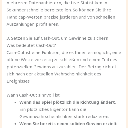
mehreren Datenanbietern, die Live‑Statistiken in
Sekundenschnelle bereitstellen. So können Sie Ihre
Handicap‑Wetten präzise justieren und von schnellen
Auszahlungen profitieren.
3. Setzen Sie auf Cash‑Out, um Gewinne zu sichern
Was bedeutet Cash‑Out?
Cash‑Out ist eine Funktion, die es Ihnen ermöglicht, eine
offene Wette vorzeitig zu schließen und einen Teil des
potenziellen Gewinns auszuzahlen. Der Betrag richtet
sich nach der aktuellen Wahrscheinlichkeit des
Ereignisses.
Wann Cash‑Out sinnvoll ist
Wenn das Spiel plötzlich die Richtung ändert.
Ein plötzliches Eigentor kann die
Gewinnwahrscheinlichkeit stark reduzieren.
Wenn Sie bereits einen soliden Gewinn erzielt