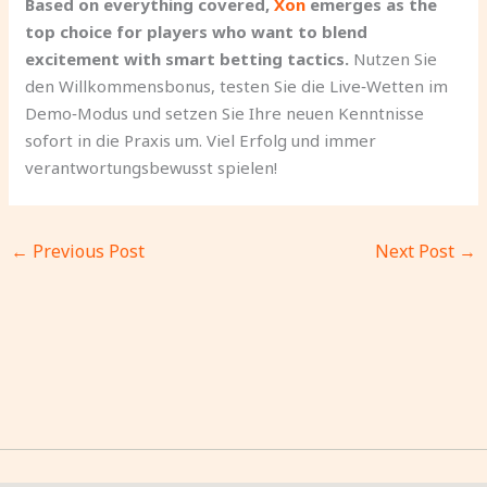
Based on everything covered,
Xon
emerges as the
top choice for players who want to blend
excitement with smart betting tactics.
Nutzen Sie
den Willkommensbonus, testen Sie die Live‑Wetten im
Demo‑Modus und setzen Sie Ihre neuen Kenntnisse
sofort in die Praxis um. Viel Erfolg und immer
verantwortungsbewusst spielen!
←
Previous Post
Next Post
→