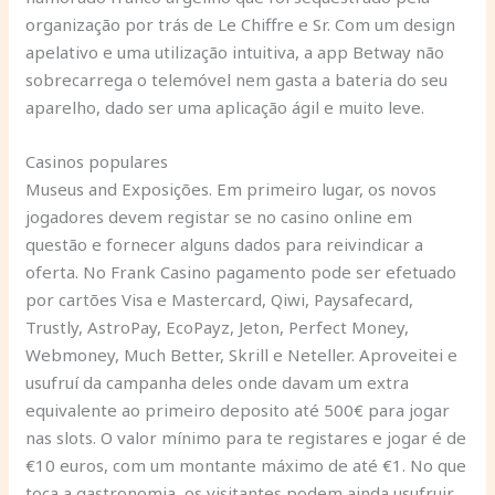
organização por trás de Le Chiffre e Sr. Com um design
apelativo e uma utilização intuitiva, a app Betway não
sobrecarrega o telemóvel nem gasta a bateria do seu
aparelho, dado ser uma aplicação ágil e muito leve.
Casinos populares
Museus and Exposições. Em primeiro lugar, os novos
jogadores devem registar se no casino online em
questão e fornecer alguns dados para reivindicar a
oferta. No Frank Casino pagamento pode ser efetuado
por cartões Visa e Mastercard, Qiwi, Paysafecard,
Trustly, AstroPay, EcoPayz, Jeton, Perfect Money,
Webmoney, Much Better, Skrill e Neteller. Aproveitei e
usufruí da campanha deles onde davam um extra
equivalente ao primeiro deposito até 500€ para jogar
nas slots. O valor mínimo para te registares e jogar é de
€10 euros, com um montante máximo de até €1. No que
toca a gastronomia, os visitantes podem ainda usufruir