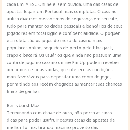
cada um. A ESC Online é, sem dúvida, uma das casas de
apostas legais em Portugal mais completas. O cassino
utiliza diversos mecanismos de segurança em seu site,
tudo para manter os dados pessoais e bancários de seus
jogadores em total sigilo e confidencialidade. O póquer
e a roleta são os jogos de mesa de casino mais
populares online, seguidos de perto pelo blackjack,
craps e bacará. Os usuários que ainda não possuem uma
conta de jogo no cassino online Pin Up podem receber
um bônus de boas vindas, que oferece as condições
mais favoráveis para depositar uma conta de jogo,
permitindo aos recém chegados aumentar suas chances
finais de ganhar.
Berryburst Max
Terminando com chave de ouro, não perca as cinco
dicas para poder usufruir destas casas de apostas da
melhor forma, tirando máximo proveito das