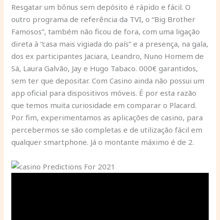
Resgatar um bônus sem depósito é rápido e fácil. O
outro programa de referência da TVI, o “Big Brother
Famosos”, também não ficou de fora, com uma ligação
direta à “casa mais vigiada do país” e a presença, na gala,
dos ex participantes Jaciara, Leandro, Nuno Homem de
Sá, Laura Galvão, Jay e Hugo Tabaco. 000€ garantidos,
sem ter que depositar. Com Casino ainda não possui um
app oficial para dispositivos móveis. É por esta razão
que temos muita curiosidade em comparar o Placard.
Por fim, experimentamos as aplicações de casino, para
percebermos se são completas e de utilização fácil em
qualquer smartphone. Já o montante máximo é de 2.