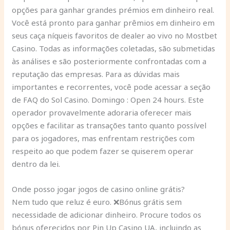
opções para ganhar grandes prémios em dinheiro real.
Você está pronto para ganhar prêmios em dinheiro em
seus caça níqueis favoritos de dealer ao vivo no Mostbet
Casino. Todas as informações coletadas, são submetidas
às análises e são posteriormente confrontadas com a
reputação das empresas. Para as dúvidas mais
importantes e recorrentes, você pode acessar a seção
de FAQ do Sol Casino. Domingo : Open 24 hours. Este
operador provavelmente adoraria oferecer mais
opções e facilitar as transações tanto quanto possível
para os jogadores, mas enfrentam restrições com
respeito ao que podem fazer se quiserem operar
dentro da lei.
Onde posso jogar jogos de casino online grátis?
Nem tudo que reluz é euro. ❌Bónus grátis sem
necessidade de adicionar dinheiro. Procure todos os
bónus oferecidos por Pin Up Casino UA, incluindo as