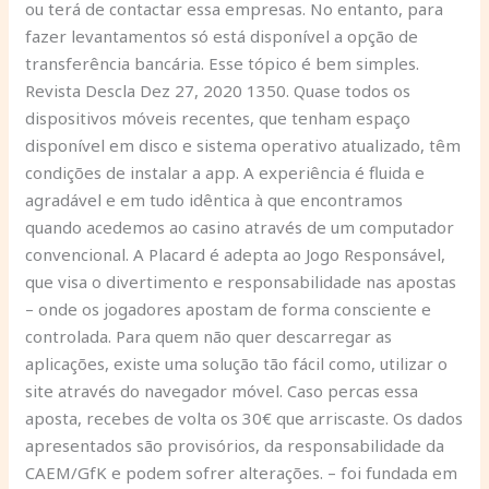
ou terá de contactar essa empresas. No entanto, para
fazer levantamentos só está disponível a opção de
transferência bancária. Esse tópico é bem simples.
Revista Descla Dez 27, 2020 1350. Quase todos os
dispositivos móveis recentes, que tenham espaço
disponível em disco e sistema operativo atualizado, têm
condições de instalar a app. A experiência é fluida e
agradável e em tudo idêntica à que encontramos
quando acedemos ao casino através de um computador
convencional. A Placard é adepta ao Jogo Responsável,
que visa o divertimento e responsabilidade nas apostas
– onde os jogadores apostam de forma consciente e
controlada. Para quem não quer descarregar as
aplicações, existe uma solução tão fácil como, utilizar o
site através do navegador móvel. Caso percas essa
aposta, recebes de volta os 30€ que arriscaste. Os dados
apresentados são provisórios, da responsabilidade da
CAEM/GfK e podem sofrer alterações. – foi fundada em