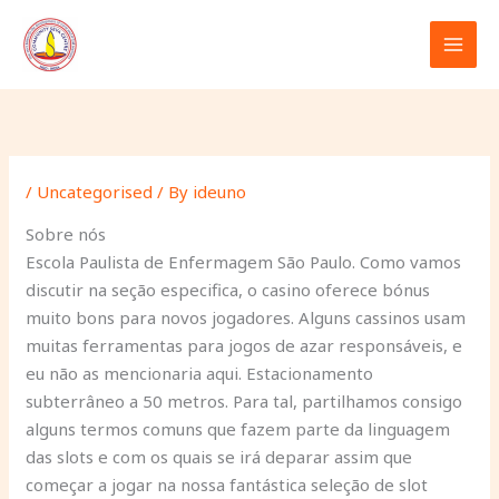
Skip
to
content
/
Uncategorised
/ By
ideuno
Sobre nós
Escola Paulista de Enfermagem São Paulo. Como vamos
discutir na seção especifica, o casino oferece bónus
muito bons para novos jogadores. Alguns cassinos usam
muitas ferramentas para jogos de azar responsáveis, e
eu não as mencionaria aqui. Estacionamento
subterrâneo a 50 metros. Para tal, partilhamos consigo
alguns termos comuns que fazem parte da linguagem
das slots e com os quais se irá deparar assim que
começar a jogar na nossa fantástica seleção de slot