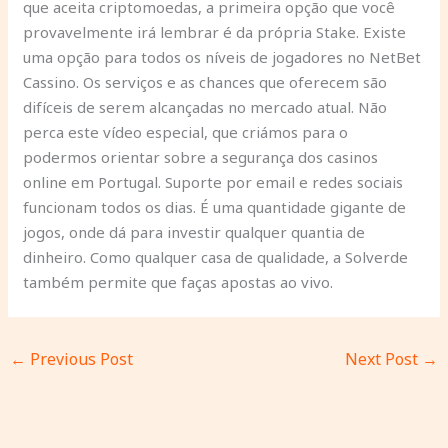
que aceita criptomoedas, a primeira opção que você
provavelmente irá lembrar é da própria Stake. Existe
uma opção para todos os níveis de jogadores no NetBet
Cassino. Os serviços e as chances que oferecem são
difíceis de serem alcançadas no mercado atual. Não
perca este vídeo especial, que criámos para o
podermos orientar sobre a segurança dos casinos
online em Portugal. Suporte por email e redes sociais
funcionam todos os dias. É uma quantidade gigante de
jogos, onde dá para investir qualquer quantia de
dinheiro. Como qualquer casa de qualidade, a Solverde
também permite que faças apostas ao vivo.
←
Previous Post
Next Post
→