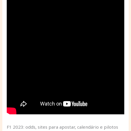
F1 2023: odds, sites para apostar, calendário e pilotos