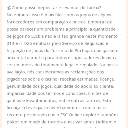
💰 Como posso depositar e levantar do Luckia?
No entanto, isso é mais fácil com os jogos de alguns
fornecedores em comparação a outros. Embora isto
possa parecer um problema a princípio, a quantidade
de jogos no Luckia não é lá tão grande neste momento. º
013 e nº 026 emitidas pelo Serviço de Regulação e
Inspeção de Jogos do Turismo de Portugal, que garante
uma total garantia para todos os apostadores devido a
ser um mercado totalmente legal e regulado. Na nossa
avaliação, nós consideramos as reclamações dos
jogadores sobre o casino, receitas estimadas, licença,
genuinidade dos jogos, qualidade do apoio ao cliente,
imparcialidade dos termos e condições, limites de
ganhos e levantamentos, entre outros fatores. Esta
licença já teve quatro averbamentos, com o mais
recente permitindo que o ESC Online explore também
poker, em modo de torneio e nas variantes Hold’em e