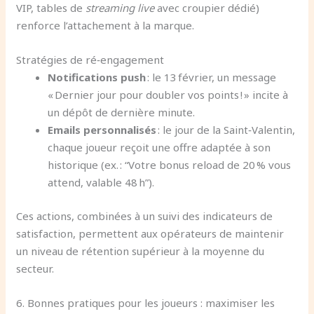
VIP, tables de
streaming live
avec croupier dédié)
renforce l’attachement à la marque.
Stratégies de ré‑engagement
Notifications push
: le 13 février, un message
« Dernier jour pour doubler vos points ! » incite à
un dépôt de dernière minute.
Emails personnalisés
: le jour de la Saint‑Valentin,
chaque joueur reçoit une offre adaptée à son
historique (ex. : “Votre bonus reload de 20 % vous
attend, valable 48 h”).
Ces actions, combinées à un suivi des indicateurs de
satisfaction, permettent aux opérateurs de maintenir
un niveau de rétention supérieur à la moyenne du
secteur.
6. Bonnes pratiques pour les joueurs : maximiser les