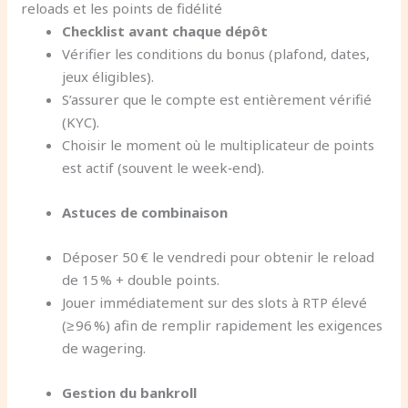
reloads et les points de fidélité
Checklist avant chaque dépôt
Vérifier les conditions du bonus (plafond, dates,
jeux éligibles).
S’assurer que le compte est entièrement vérifié
(KYC).
Choisir le moment où le multiplicateur de points
est actif (souvent le week‑end).
Astuces de combinaison
Déposer 50 € le vendredi pour obtenir le reload
de 15 % + double points.
Jouer immédiatement sur des slots à RTP élevé
(≥ 96 %) afin de remplir rapidement les exigences
de wagering.
Gestion du bankroll