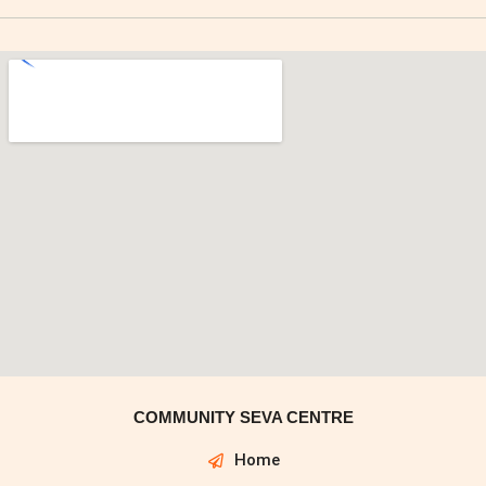
COMMUNITY SEVA CENTRE
Home