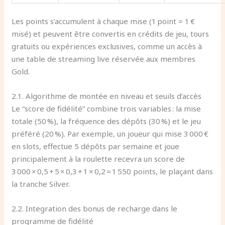
Les points s’accumulent à chaque mise (1 point = 1 €
misé) et peuvent être convertis en crédits de jeu, tours
gratuits ou expériences exclusives, comme un accès à
une table de streaming live réservée aux membres
Gold.
2.1. Algorithme de montée en niveau et seuils d’accès
Le “score de fidélité” combine trois variables : la mise
totale (50 %), la fréquence des dépôts (30 %) et le jeu
préféré (20 %). Par exemple, un joueur qui mise 3 000 €
en slots, effectue 5 dépôts par semaine et joue
principalement à la roulette recevra un score de
3 000 × 0,5 + 5 × 0,3 + 1 × 0,2 = 1 550 points, le plaçant dans
la tranche Silver.
2.2. Integration des bonus de recharge dans le
programme de fidélité