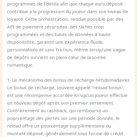
programmes de fidélité afin que chaque euro déposé
contribue à la progression du joueur dans son niveau de
loyauté. Cette orchestration, rendue possible par des
API de paiement sécurisées, des tâches cron
programmées et des bases de données à haute
disponibilité, garantit une expérience fluide,
personnalisée et sans friction, même lorsqu’une vague
de dépôts survient en plein cœur de la soirée
romantique.
1. Le mécanisme des bonus de recharge hebdomadaires
Le bonus de recharge, souvent appelé “reload bonus”,
est une récompense accordée lorsqu’un joueur effectue
un nouveau dépôt après son premier versement.
Contrairement au cashback, qui rembourse un
pourcentage des pertes sur une période donnée, le
reload offre un pourcentage supplémentaire du
montant déposé, généralement sous forme de crédit