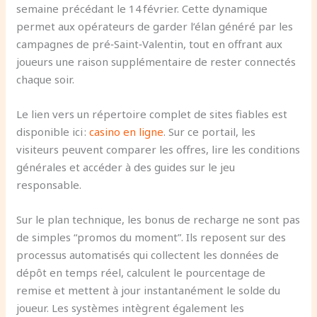
semaine précédant le 14 février. Cette dynamique
permet aux opérateurs de garder l’élan généré par les
campagnes de pré‑Saint‑Valentin, tout en offrant aux
joueurs une raison supplémentaire de rester connectés
chaque soir.
Le lien vers un répertoire complet de sites fiables est
disponible ici :
casino en ligne
. Sur ce portail, les
visiteurs peuvent comparer les offres, lire les conditions
générales et accéder à des guides sur le jeu
responsable.
Sur le plan technique, les bonus de recharge ne sont pas
de simples “promos du moment”. Ils reposent sur des
processus automatisés qui collectent les données de
dépôt en temps réel, calculent le pourcentage de
remise et mettent à jour instantanément le solde du
joueur. Les systèmes intègrent également les