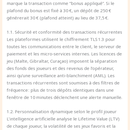
marque la transaction comme “bonus appliqué”. Si le
plafond du bonus est fixé à 30 €, un dépôt de 250 €
générerait 30 € (plafond atteint) au lieu de 37,5 €.
1.1. Sécurité et conformité des transactions récurrentes
Les plateformes utilisent le chiffrement TLS 1.3 pour
toutes les communications entre le client, le serveur de
paiement et les micro‑services internes. Les licences de
jeu (Malte, Gibraltar, Curaçao) imposent la séparation
des fonds des joueurs et des revenus de l’opérateur,
ainsi qu’une surveillance anti‑blanchiment (AML). Les
transactions récurrentes sont soumises à des filtres de
fréquence : plus de trois dépôts identiques dans une
fenêtre de 10 minutes déclenchent une alerte manuelle.
1.2. Personnalisation dynamique selon le profil joueur
L’intelligence artificielle analyse le Lifetime Value (LTV)
de chaque joueur, la volatilité de ses jeux favoris et la