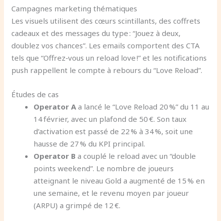
Campagnes marketing thématiques
Les visuels utilisent des cœurs scintillants, des coffrets
cadeaux et des messages du type : “Jouez à deux,
doublez vos chances”. Les emails comportent des CTA
tels que “Offrez‑vous un reload love !” et les notifications
push rappellent le compte à rebours du “Love Reload”.
Études de cas
Operator A
a lancé le “Love Reload 20 %” du 11 au
14 février, avec un plafond de 50 €. Son taux
d’activation est passé de 22 % à 34 %, soit une
hausse de 27 % du KPI principal.
Operator B
a couplé le reload avec un “double
points weekend”. Le nombre de joueurs
atteignant le niveau Gold a augmenté de 15 % en
une semaine, et le revenu moyen par joueur
(ARPU) a grimpé de 12 €.