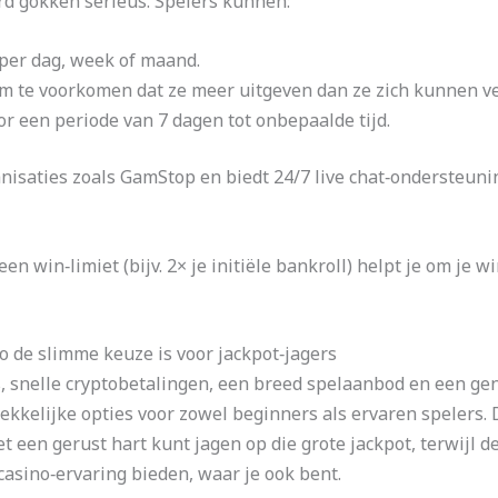
d gokken serieus. Spelers kunnen:
 per dag, week of maand.
m te voorkomen dat ze meer uitgeven dan ze zich kunnen ve
r een periode van 7 dagen tot onbepaalde tijd.
isaties zoals GamStop en biedt 24/7 live chat‑ondersteunin
een win‑limiet (bijv. 2× je initiële bankroll) helpt je om je
o de slimme keuze is voor jackpot‑jagers
s, snelle cryptobetalingen, een breed spelaanbod en een 
kkelijke opties voor zowel beginners als ervaren spelers. D
et een gerust hart kunt jagen op die grote jackpot, terwijl 
 casino‑ervaring bieden, waar je ook bent.