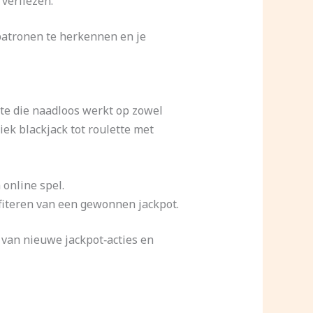
 verliezen.
 patronen te herkennen en je
te die naadloos werkt op zowel
iek blackjack tot roulette met
online spel.
ofiteren van een gewonnen jackpot.
 van nieuwe jackpot‑acties en