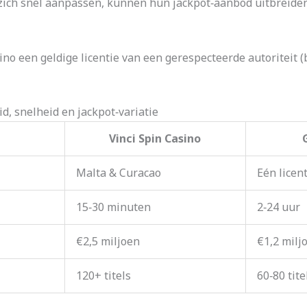
 zich snel aanpassen, kunnen hun jackpot‑aanbod uitbreiden
sino een geldige licentie van een gerespecteerde autoriteit (
id, snelheid en jackpot‑variatie
Vinci Spin Casino
Malta & Curacao
Eén licen
15‑30 minuten
2‑24 uur
€2,5 miljoen
€1,2 milj
120+ titels
60‑80 tite