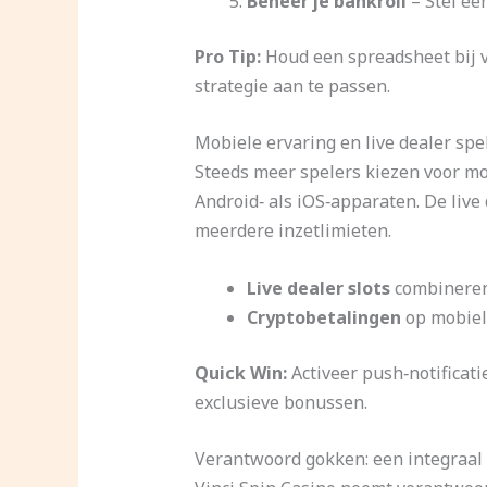
Beheer je bankroll
– Stel ee
Pro Tip:
Houd een spreadsheet bij va
strategie aan te passen.
Mobiele ervaring en live dealer spe
Steeds meer spelers kiezen voor mo
Android‑ als iOS‑apparaten. De live 
meerdere inzetlimieten.
Live dealer slots
combineren 
Cryptobetalingen
op mobiel 
Quick Win:
Activeer push‑notificati
exclusieve bonussen.
Verantwoord gokken: een integraal 