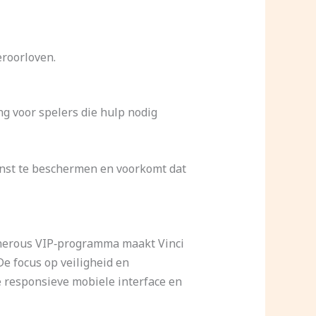
roorloven.
g voor spelers die hulp nodig
 winst te beschermen en voorkomt dat
generous VIP‑programma maakt Vinci
e focus op veiligheid en
de responsieve mobiele interface en