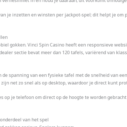
n verlieslimiet in en houd je daaraan; dit voorkomt onnodige
n je inzetten en winsten per jackpot‑spel; dit helpt je om
llen
biel gokken. Vinci Spin Casino heeft een responsieve websi
dealer sectie bevat meer dan 120 tafels, variërend van klass
de spanning van een fysieke tafel met de snelheid van een 
zijn net zo snel als op desktop, waardoor je direct kunt pr
es op je telefoon om direct op de hoogte te worden gebracht
onderdeel van het spel