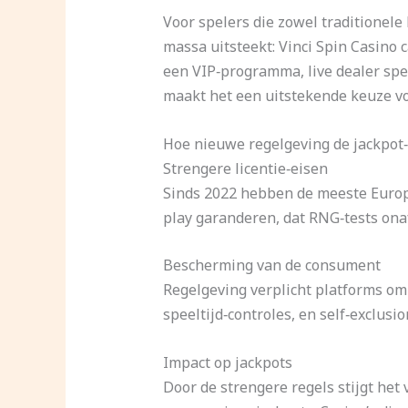
Voor spelers die zowel traditionel
massa uitsteekt: Vinci Spin Casino
een VIP‑programma, live dealer spe
maakt het een uitstekende keuze vo
Hoe nieuwe regelgeving de jackpot
Strengere licentie‑eisen
Sinds 2022 hebben de meeste Europe
play garanderen, dat RNG‑tests on
Bescherming van de consument
Regelgeving verplicht platforms om 
speeltijd‑controles, en self‑exclusio
Impact op jackpots
Door de strengere regels stijgt het