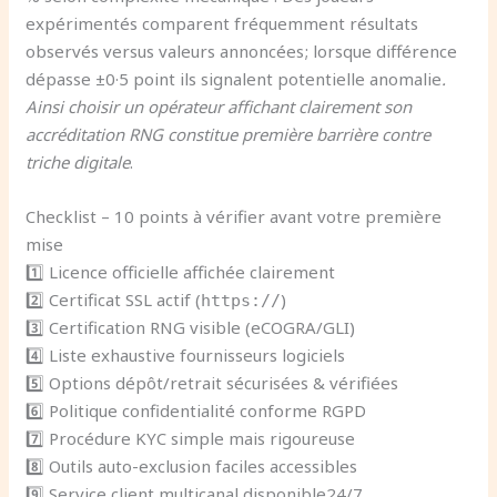
expérimentés comparent fréquemment résultats
observés versus valeurs annoncées ; lorsque différence
dépasse ±0·5 point ils signalent potentielle anomalie
.
Ainsi choisir un opérateur affichant clairement son
accréditation RNG constitue première barrière contre
triche digitale
.
Checklist – 10 points à vérifier avant votre première
mise
1️⃣ Licence officielle affichée clairement
2️⃣ Certificat SSL actif (
)
https://
3️⃣ Certification RNG visible (eCOGRA/GLI)
4️⃣ Liste exhaustive fournisseurs logiciels
5️⃣ Options dépôt/retrait sécurisées & vérifiées
6️⃣ Politique confidentialité conforme RGPD
7️⃣ Procédure KYC simple mais rigoureuse
8️⃣ Outils auto-exclusion faciles accessibles
9️⃣ Service client multicanal disponible24/7