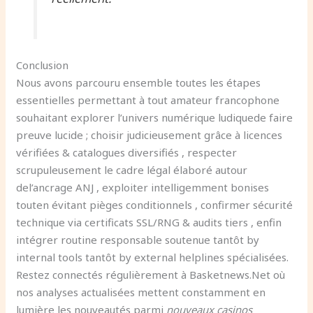
Conclusion
Nous avons parcouru ensemble toutes les étapes
essentielles permettant à tout amateur francophone
souhaitant explorer l’univers numérique ludique​de faire
preuve lucide ; choisir judicieusement grâce à licences
vérifiées & catalogues diversifiés , respecter
scrupuleusement le cadre légal élaboré autour
del’ancrage ANJ , exploiter intelligemment boni­ses
touten évitant pièges conditionnels , confirmer sécurité
technique via certificats SSL/RNG & audits tiers , enfin
intégrer routine responsable soutenue tantôt by
internal tools tantôt by external helplines spécialisées​.
Restez connectés régulièrement à Basketnews.Net où
nos analyses actualisées mettent constamment ​en
lumière ​les nouveautés parmi
nouveaux casinos