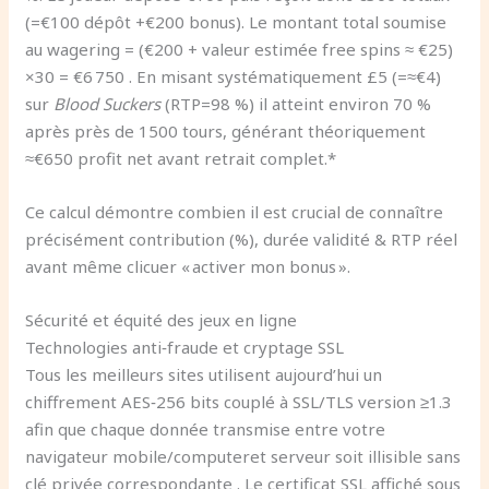
(=€100 dépôt +€200 bonus). Le montant total soumise
au wagering = (€200 + valeur estimée free spins ≈ €25)
×30 = €6 750 . En misant systématiquement £5 (=≈€4)
sur
Blood Suckers
(RTP=98 %) il atteint environ 70 %
après près de 1500 tours, générant théoriquement
≈€650 profit net avant retrait complet.*
Ce calcul démontre combien il est crucial de connaître
précisément contribution (%), durée validité & RTP réel
avant même clicuer « activer mon bonus ».
Sécurité et équité des jeux en ligne
Technologies anti‑fraude et cryptage SSL
Tous les meilleurs sites utilisent aujourd’hui un
chiffrement AES‑256 bits couplé à SSL/TLS version ≥1​.3
afin que chaque donnée transmise entre votre
navigateur mobile/computeret serveur soit illisible sans
clé privée correspondante . Le certificat SSL affiché sous