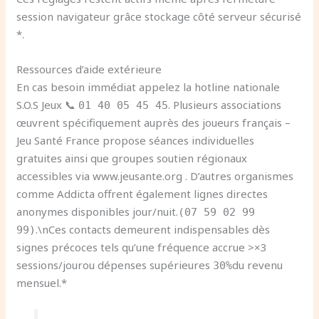
session navigateur grâce stockage côté serveur sécurisé
*.
Ressources d’aide extérieure
En cas besoin immédiat appelez la hotline nationale
S.O.S Jeux 📞
. Plusieurs associations
01 40 05 45 45
œuvrent spécifiquement auprès des joueurs français ­–
Jeu Santé France propose séances individuelles
gratuites ainsi que groupes soutien régionaux
accessibles via www.jeusante.org . D’autres organismes
comme Addicta offrent également lignes directes
anonymes disponibles jour/nuit.
(07 59 02 99
.\nCes contacts demeurent indispensables dès
99)
signes précoces tels qu’une fréquence accrue >×3
sessions/jour​ou dépenses supérieures
du revenu
30%
mensuel.*