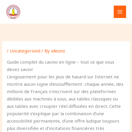
Skip
to
content
/
Uncategorised
/ By
ideuno
Guide complet du casino en ligne – tout ce que vous
devez savoir
L’engouement pour les jeux de hasard sur Internet ne
montre aucun signe d’essoufflement : chaque année, des
millions de Français s’inscrivent sur des plateformes
dédiées aux machines à sous, aux tables classiques ou
aux tables avec croupier réel diffusées en direct. Cette
popularité s’explique par la combinaison d’une
accessibilité permanente, d’une offre ludique toujours
plus diversifiée et d’incitations financières très