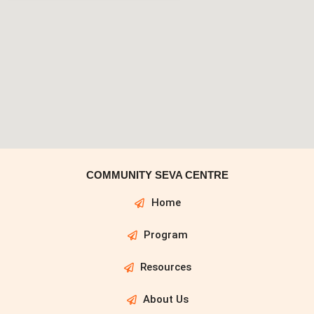
COMMUNITY SEVA CENTRE
Home
Program
Resources
About Us