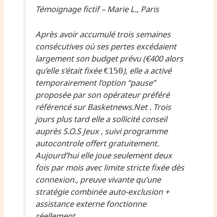
Témoignage fictif – Marie L., Paris
Après avoir accumulé trois semaines
consécutives où ses pertes excédaient
largement son budget prévu (€400 alors
qu’elle s’était fixée
), elle a activé
€150
temporairement l’option “pause”
proposée par son opérateur préféré
référencé sur Basketnews.Net . Trois
jours plus tard elle a sollicité conseil
auprès S.O.S Jeux , suivi programme
autocontrole offert gratuitement.​
Aujourd’hui elle joue seulement deux
fois par mois avec limite stricte fixée dès
connexion., preuve vivante qu’une
stratégie combinée auto-exclusion +
assistance externe fonctionne
réellement.