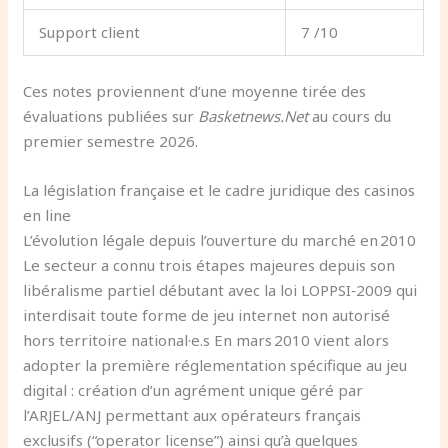
Support client
7 /10
Ces notes proviennent d’une moyenne tirée des
évaluations publiées sur
Basketnews.Net
au cours du
premier semestre 2026.
La législation française et le cadre juridique des casinos
en line
L’évolution légale depuis l’ouverture du marché en 2010
Le secteur a connu trois étapes majeures depuis son
libéralisme partiel débutant avec la loi LOPPSI‑2009 qui
interdisait toute forme de jeu internet non autorisé
hors territoire national·e.s En mars 2010 vient alors
adopter la première réglementation spécifique au jeu
digital : création d’un agrément unique géré par
l’ARJEL/ANJ permettant aux opérateurs français
exclusifs (“operator license”) ainsi qu’à quelques