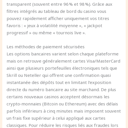
transparent (souvent entre 96 % et 98 %). Grâce aux
filtres intégrés au tableau de bord du casino vous
pouvez rapidement afficher uniquement vos titres
favoris : « jeux à volatilité moyenne », « jackpot
progressif » ou même « tournois live ».
Les méthodes de paiement sécurisées
Les options bancaires varient selon chaque plateforme
mais on retrouve généralement cartes Visa/MasterCard
ainsi que plusieurs portefeuilles électroniques tels que
Skrill ou Neteller qui offrent une confirmation quasi
instantanée des dépôts tout en limitant l’exposition
directe du numéro bancaire au site marchand. De plus
certains nouveaux casinos acceptent désormais les
crypto‑monnaies (Bitcoin ou Ethereum) avec des délais
parfois inférieurs à cinq minutes mais imposent souvent
un frais fixe supérieur à celui appliqué aux cartes
classiques. Pour réduire les risques liés aux fraudes lors