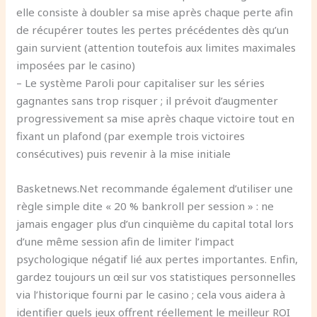
elle consiste à doubler sa mise après chaque perte afin
de récupérer toutes les pertes précédentes dès qu’un
gain survient (attention toutefois aux limites maximales
imposées par le casino)
– Le système Paroli pour capitaliser sur les séries
gagnantes sans trop risquer ; il prévoit d’augmenter
progressivement sa mise après chaque victoire tout en
fixant un plafond (par exemple trois victoires
consécutives) puis revenir à la mise initiale
Basketnews.Net recommande également d’utiliser une
règle simple dite « 20 % bankroll per session » : ne
jamais engager plus d’un cinquième du capital total lors
d’une même session afin de limiter l’impact
psychologique négatif lié aux pertes importantes. Enfin,
gardez toujours un œil sur vos statistiques personnelles
via l’historique fourni par le casino ; cela vous aidera à
identifier quels jeux offrent réellement le meilleur ROI