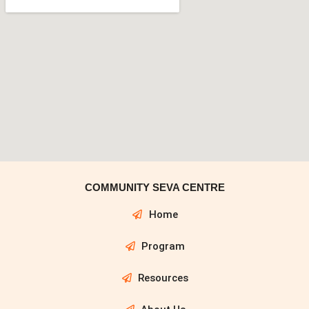
COMMUNITY SEVA CENTRE
Home
Program
Resources