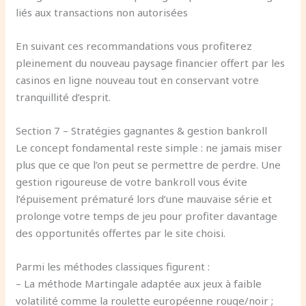
liés aux transactions non autorisées
En suivant ces recommandations vous profiterez
pleinement du nouveau paysage financier offert par les
casinos en ligne nouveau tout en conservant votre
tranquillité d’esprit.
Section 7 – Stratégies gagnantes & gestion bankroll
Le concept fondamental reste simple : ne jamais miser
plus que ce que l’on peut se permettre de perdre. Une
gestion rigoureuse de votre bankroll vous évite
l’épuisement prématuré lors d’une mauvaise série et
prolonge votre temps de jeu pour profiter davantage
des opportunités offertes par le site choisi.
Parmi les méthodes classiques figurent :
– La méthode Martingale adaptée aux jeux à faible
volatilité comme la roulette européenne rouge/noir ;