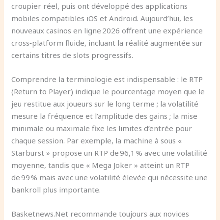
croupier réel, puis ont développé des applications
mobiles compatibles iOS et Android. Aujourd’hui, les
nouveaux casinos en ligne 2026 offrent une expérience
cross‑platform fluide, incluant la réalité augmentée sur
certains titres de slots progressifs.
Comprendre la terminologie est indispensable : le RTP
(Return to Player) indique le pourcentage moyen que le
jeu restitue aux joueurs sur le long terme ; la volatilité
mesure la fréquence et l’amplitude des gains ; la mise
minimale ou maximale fixe les limites d’entrée pour
chaque session. Par exemple, la machine à sous «
Starburst » propose un RTP de 96,1 % avec une volatilité
moyenne, tandis que « Mega Joker » atteint un RTP
de 99 % mais avec une volatilité élevée qui nécessite une
bankroll plus importante.
Basketnews.Net recommande toujours aux novices