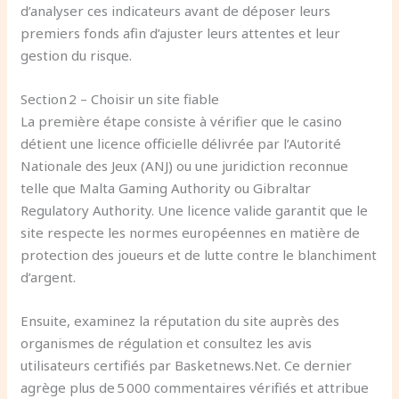
d’analyser ces indicateurs avant de déposer leurs
premiers fonds afin d’ajuster leurs attentes et leur
gestion du risque.
Section 2 – Choisir un site fiable
La première étape consiste à vérifier que le casino
détient une licence officielle délivrée par l’Autorité
Nationale des Jeux (ANJ) ou une juridiction reconnue
telle que Malta Gaming Authority ou Gibraltar
Regulatory Authority. Une licence valide garantit que le
site respecte les normes européennes en matière de
protection des joueurs et de lutte contre le blanchiment
d’argent.
Ensuite, examinez la réputation du site auprès des
organismes de régulation et consultez les avis
utilisateurs certifiés par Basketnews.Net. Ce dernier
agrège plus de 5 000 commentaires vérifiés et attribue