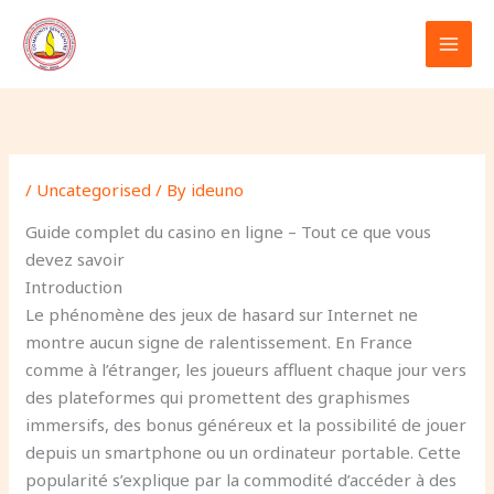
Skip
to
content
/
Uncategorised
/ By
ideuno
Guide complet du casino en ligne – Tout ce que vous
devez savoir
Introduction
Le phénomène des jeux de hasard sur Internet ne
montre aucun signe de ralentissement. En France
comme à l’étranger, les joueurs affluent chaque jour vers
des plateformes qui promettent des graphismes
immersifs, des bonus généreux et la possibilité de jouer
depuis un smartphone ou un ordinateur portable. Cette
popularité s’explique par la commodité d’accéder à des