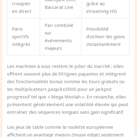
croupier
grâce au
Baccarat Live
en direct
streaming HD
Pari combiné
Paris
Possibilité
sur
sportifs
d’utiliser les gains
événements
intégrés
instantanément
majeurs
Les machines à sous restent le pilier du marché ; elles
offrent souvent plus de 30 lignes payantes et intègrent
des fonctionnalités bonus comme les tours gratuits ou
les multiplicateurs jusqu’à x5000 pour un jackpot
progressif tel que « Mega Moolah ». En revanche, elles
présentent généralement une volatilité élevée qui peut
entraîner des séquences longues sans gain significatif.
Les jeux de table comme la roulette européenne
affichent un avantage maison (house edge) seulement