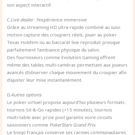
son aspect interactif.
C.
Live dealer
: l’expérience immersive
Grâce au streaming HD ultra‑rapide combiné au suivi
motion capture des croupiers réels, jouer au poker
Texas Hold’em ou au baccarat live reproduit presque
parfaitement l’ambiance physique du salon.
Des fournisseurs comme Evolution Gaming offrent
même des tables multi‑caméras permettant aux joueurs
avancés d’observer chaque mouvement du croupier afin
d’ajuster leur mise instantanément.
D.
Autres options
Le poker virtuel propose aujourd’hui plusieurs formats :
tournois Sit‑&‑Go rapides (<15 minutes), tournois
multi‑table avec prize pool garantis voire circuits
saisonniers comme
PokerStars Grand Prix
.
Le bingo français conserve ses racines communautaires