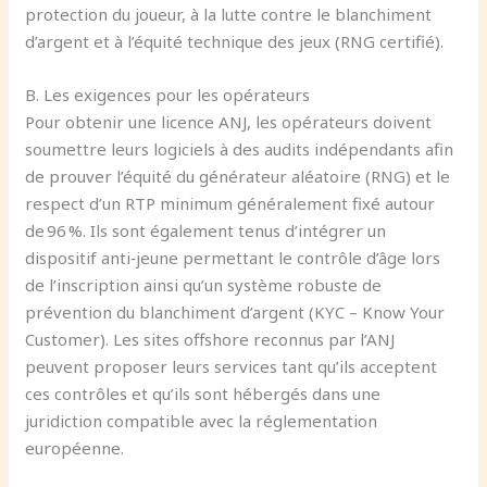
protection du joueur, à la lutte contre le blanchiment
d’argent et à l’équité technique des jeux (RNG certifié).
B. Les exigences pour les opérateurs
Pour obtenir une licence ANJ, les opérateurs doivent
soumettre leurs logiciels à des audits indépendants afin
de prouver l’équité du générateur aléatoire (RNG) et le
respect d’un RTP minimum généralement fixé autour
de 96 %. Ils sont également tenus d’intégrer un
dispositif anti‑jeune permettant le contrôle d’âge lors
de l’inscription ainsi qu’un système robuste de
prévention du blanchiment d’argent (KYC – Know Your
Customer). Les sites offshore reconnus par l’ANJ
peuvent proposer leurs services tant qu’ils acceptent
ces contrôles et qu’ils sont hébergés dans une
juridiction compatible avec la réglementation
européenne.