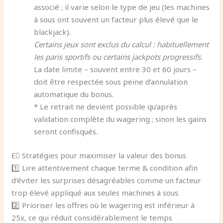
associé ; il varie selon le type de jeu (les machines
à sous ont souvent un facteur plus élevé que le
blackjack).
Certains jeux sont exclus du calcul : habituellement
les paris sportifs ou certains jackpots progressifs.
La date limite – souvent entre 30 et 60 jours –
doit être respectée sous peine d’annulation
automatique du bonus.
* Le retrait ne devient possible qu’après
validation complète du wagering ; sinon les gains
seront confisqués.
E️⃣ Stratégies pour maximiser la valeur des bonus
1️⃣ Lire attentivement chaque terme & condition afin
d’éviter les surprises désagréables comme un facteur
trop élevé appliqué aux seules machines à sous.
2️⃣ Prioriser les offres où le wagering est inférieur à
25x, ce qui réduit considérablement le temps