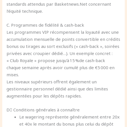
standards attendus par Basketnews.Net concernant
l’équité technique.
C. Programmes de fidélité & cash‑back
Les programmes VIP récompensent la loyauté avec une
accumulation mensuelle de points convertible en crédits
bonus ou tirages au sort exclusifs (« cash‑back », soirées
privées avec croupier dédié…). Un exemple concret :
« Club Royale » propose jusqu’à 15 %​de cash‑back
chaque semaine après avoir cumulé plus de €5 000 en
mises.
Les niveaux supérieurs offrent également un
gestionnaire personnel dédié ainsi que des limites
augmentées pour les dépôts rapides.
D️⃣ Conditions générales à connaître
Le wagering représente généralement entre 20x
et 40x le montant du bonus plus celui du dépôt