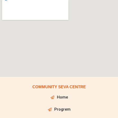
COMMUNITY SEVA CENTRE
Home
Progrem