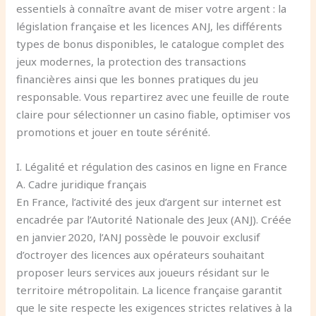
essentiels à connaître avant de miser votre argent : la
législation française et les licences ANJ, les différents
types de bonus disponibles, le catalogue complet des
jeux modernes, la protection des transactions
financières ainsi que les bonnes pratiques du jeu
responsable. Vous repartirez avec une feuille de route
claire pour sélectionner un casino fiable, optimiser vos
promotions et jouer en toute sérénité.
I. Légalité et régulation des casinos en ligne en France
A. Cadre juridique français
En France, l’activité des jeux d’argent sur internet est
encadrée par l’Autorité Nationale des Jeux (ANJ). Créée
en janvier 2020, l’ANJ possède le pouvoir exclusif
d’octroyer des licences aux opérateurs souhaitant
proposer leurs services aux joueurs résidant sur le
territoire métropolitain. La licence française garantit
que le site respecte les exigences strictes relatives à la