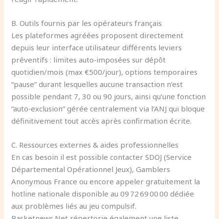
B. Outils fournis par les opérateurs français
Les plateformes agréées proposent directement
depuis leur interface utilisateur différents leviers
préventifs : limites auto‑imposées sur dépôt
quotidien/mois (max €500/jour), options temporaires
“pause” durant lesquelles aucune transaction n’est
possible pendant 7, 30 ou 90 jours, ainsi qu’une fonction
“auto‑exclusion” gérée centralement via l’ANJ qui bloque
définitivement tout accès après confirmation écrite.
C.​ Ressources externes & aides professionnelles
En cas besoin il est possible contacter SDOJ (Service
Départemental Opérationnel Jeux), Gamblers
Anonymous France ou encore appeler gratuitement la
hotline nationale disponible au 09 72 69 00 00 dédiée
aux problèmes liés au jeu compulsif.
Basketnews.Net répertorie également une liste