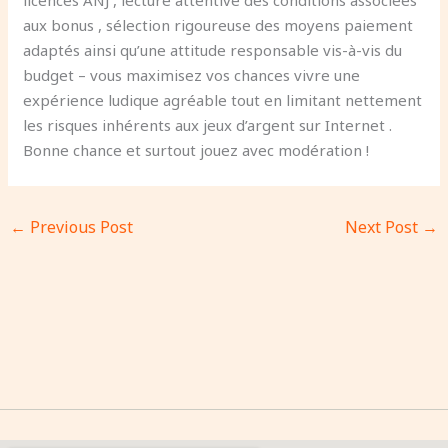
licences ANJ , lecture attentive des conditions associées
aux bonus , sélection rigoureuse des moyens paiement
adaptés ainsi qu’une attitude responsable vis-à-vis du
budget – vous maximisez vos chances vivre une
expérience ludique agréable tout en limitant nettement
les risques inhérents aux jeux d’argent sur Internet .
Bonne chance et surtout jouez avec modération !
←
Previous Post
Next Post
→