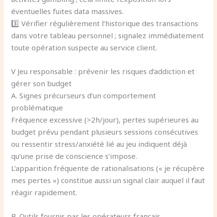
éventuelles fuites data massives.
3️⃣ Vérifier régulièrement l’historique des transactions
dans votre tableau personnel ; signalez immédiatement
toute opération suspecte au service client.
V Jeu responsable : prévenir les risques d’addiction et
gérer son budget
A. Signes précurseurs d’un comportement
problématique
Fréquence excessive (>2h/jour), pertes supérieures au
budget prévu pendant plusieurs sessions consécutives
ou ressentir stress/anxiété lié au jeu indiquent déjà
qu’une prise de conscience s’impose.
L’apparition fréquente de rationalisations (« je récupère
mes pertes ») constitue aussi un signal clair auquel il faut
réagir rapidement.
B. Outils fournis par les opérateurs français