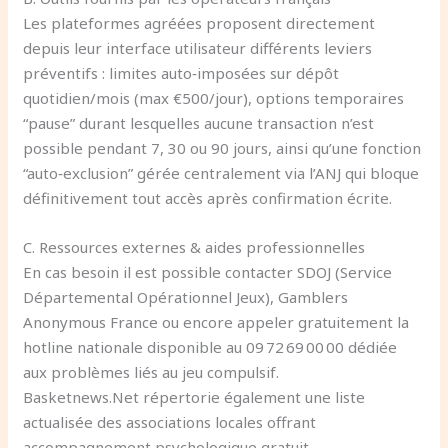
Les plateformes agréées proposent directement
depuis leur interface utilisateur différents leviers
préventifs : limites auto‑imposées sur dépôt
quotidien/mois (max €500/jour), options temporaires
“pause” durant lesquelles aucune transaction n’est
possible pendant 7, 30 ou 90 jours, ainsi qu’une fonction
“auto‑exclusion” gérée centralement via l’ANJ qui bloque
définitivement tout accès après confirmation écrite.
C.​ Ressources externes & aides professionnelles
En cas besoin il est possible contacter SDOJ (Service
Départemental Opérationnel Jeux), Gamblers
Anonymous France ou encore appeler gratuitement la
hotline nationale disponible au 09 72 69 00 00 dédiée
aux problèmes liés au jeu compulsif.
Basketnews.Net répertorie également une liste
actualisée des associations locales offrant
accompagnement psychologique gratuit.