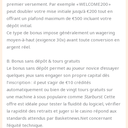
premier versement. Par exemple « WELCOME200 »
peut doubler votre mise initiale jusqu’à €200 tout en
offrant un plafond maximum de €500 incluant votre
dépôt initial.
Ce type de bonus impose généralement un wagering
moyen‑à‑haut (exigence 30x) avant toute conversion en
argent réel.
B. Bonus sans dépôt & tours gratuits
Le bonus sans dépôt permet au joueur novice d’essayer
quelques jeux sans engager son propre capital dès
l’inscription : il peut s’agir de €10 crédités
automatiquement ou bien de vingt tours gratuits sur
une machine à sous populaire comme
Starburst
. Cette
offre est idéale pour tester la fluidité du logiciel, vérifier
la rapidité des retraits et juger si le casino répond aux
standards attendus par Basketnews.Net concernant
l’équité technique.