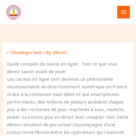
Skip
to
content
/
Uncategorised
/ By
ideuno
Guide complet du casino en ligne : Tout ce que vous
devez savoir avant de jouer
Les casinos en ligne sont devenus un phénomène
incontournable du divertissement numérique en France.
Grâce à la connexion haut débit et aux smartphones
performants, des millions de joueurs accèdent chaque
jour à des centaines de jeux : machines à sous, roulette,
poker ou encore jeux en direct avec croupier réel. Cette
démocratisation du jeu virtuel s’accompagne d’une
concurrence féroce entre les opérateurs qui rivalisent