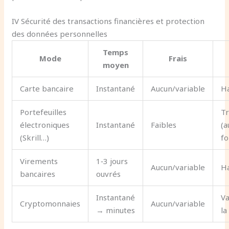
IV Sécurité des transactions financières et protection
des données personnelles
Temps
Mode
Frais
moyen
Carte bancaire
Instantané
Aucun/variable
Ha
Portefeuilles
Tr
électroniques
Instantané
Faibles
(a
(Skrill…)
fo
Virements
1‑3 jours
Aucun/variable
H
bancaires
ouvrés
Instantané
Va
Cryptomonnaies
Aucun/variable
→ minutes
la