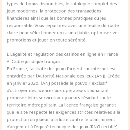
types de bonus disponibles, le catalogue complet des
jeux modernes, la protection des transactions
financières ainsi que les bonnes pratiques du jeu
responsable. Vous repartirez avec une feuille de route
claire pour sélectionner un casino fiable, optimiser vos
promotions et jouer en toute sérénité.
I. Légalité et régulation des casinos en ligne en France
A. Cadre juridique français
En France, l’activité des jeux d’argent sur internet est
encadrée par l’Autorité Nationale des Jeux (ANJ). Créée
en janvier 2020, l’ANJ possède le pouvoir exclusif
d’octroyer des licences aux opérateurs souhaitant
proposer leurs services aux joueurs résidant sur le
territoire métropolitain. La licence française garantit
que le site respecte les exigences strictes relatives à la
protection du joueur, à la lutte contre le blanchiment
d’argent et à l’équité technique des jeux (RNG certifié).