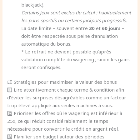
blackjack).
Certains jeux sont exclus du calcul : habituellement
les paris sportifs ou certains jackpots progressifs.
La date limite – souvent entre
30
et
60 jours
–
doit être respectée sous peine d’annulation
automatique du bonus.
* Le retrait ne devient possible qu’après
validation complète du wagering ; sinon les gains
seront confisqués.
E️⃣ Stratégies pour maximiser la valeur des bonus
1️⃣ Lire attentivement chaque terme & condition afin
d’éviter les surprises désagréables comme un facteur
trop élevé appliqué aux seules machines à sous.
2️⃣ Prioriser les offres où le wagering est inférieur à
25x, ce qui réduit considérablement le temps
nécessaire pour convertir le crédit en argent réel.
3️⃣ Planifier son budget autour des périodes