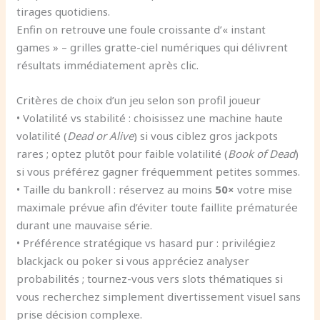
tirages quotidiens.
Enfin on retrouve une foule croissante d’« instant
games » – grilles gratte-ciel numériques qui délivrent
résultats immédiatement après clic.
Critères de choix d’un jeu selon son profil joueur
• Volatilité vs stabilité : choisissez une machine haute
volatilité (
Dead or Alive
) si vous ciblez gros jackpots
rares ; optez plutôt pour faible volatilité (
Book of Dead
)
si vous préférez gagner fréquemment petites sommes.
• Taille du bankroll : réservez au moins
50×
votre mise
maximale prévue afin d’éviter toute faillite prématurée
durant une mauvaise série.
• Préférence stratégique vs hasard pur : privilégiez
blackjack ou poker si vous appréciez analyser
probabilités ; tournez-vous vers slots thématiques si
vous recherchez simplement divertissement visuel sans
prise décision complexe.