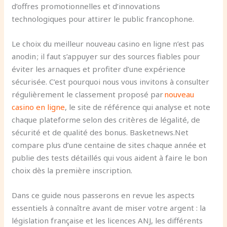
d’offres promotionnelles et d’innovations
technologiques pour attirer le public francophone.
Le choix du meilleur nouveau casino en ligne n’est pas
anodin ; il faut s’appuyer sur des sources fiables pour
éviter les arnaques et profiter d’une expérience
sécurisée. C’est pourquoi nous vous invitons à consulter
régulièrement le classement proposé par
nouveau
casino en ligne
, le site de référence qui analyse et note
chaque plateforme selon des critères de légalité, de
sécurité et de qualité des bonus. Basketnews.Net
compare plus d’une centaine de sites chaque année et
publie des tests détaillés qui vous aident à faire le bon
choix dès la première inscription.
Dans ce guide nous passerons en revue les aspects
essentiels à connaître avant de miser votre argent : la
législation française et les licences ANJ, les différents