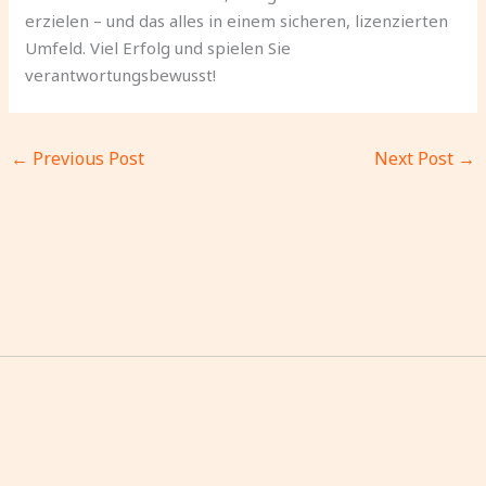
erzielen – und das alles in einem sicheren, lizenzierten
Umfeld. Viel Erfolg und spielen Sie
verantwortungsbewusst!
←
Previous Post
Next Post
→