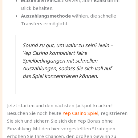
Maximalen Einsatz
setzen, aber
Bankroll
im
Blick behalten.
Auszahlungsmethode
wählen, die schnelle
Transfers ermöglicht.
Sound zu gut, um wahr zu sein? Nein –
Yep Casino kombiniert faire
Spielbedingungen mit schnellen
Auszahlungen, sodass Sie sich voll auf
das Spiel konzentrieren können.
Jetzt starten und den nächsten Jackpot knacken!
Besuchen Sie noch heute
Yep Casino Spiel
, registrieren
Sie sich und sichern Sie sich den Yep Bonus ohne
Einzahlung. Mit den hier vorgestellten Strategien
erhöhen Sie Ihre Chancen, den großen Gewinn zu