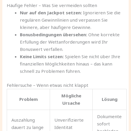
Häufige Fehler – Was Sie vermeiden sollten
Nur auf den Jackpot setzen:
Ignorieren Sie die
regulären Gewinnlinien und verpassen Sie
kleinere, aber häufigere Gewinne.
Bonusbedingungen übersehen:
Ohne korrekte
Erfüllung der Wettanforderungen wird Ihr
Bonuswert verfallen.
Keine Limits setzen:
Spielen Sie nicht über Ihre
finanziellen Möglichkeiten hinaus – das kann
schnell zu Problemen führen.
Fehlersuche – Wenn etwas nicht klappt
Mögliche
Problem
Lösung
Ursache
Dokumente
Auszahlung
Unverifizierte
sofort
dauert zu lange
Identität
hochladen