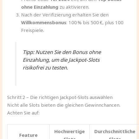
ohne Einzahlung
zu aktivieren.
Nach der Verifizierung erhalten Sie den
Willkommensbonus
: 100 % bis 500 €, plus 100
Freispiele.
Tipp: Nutzen Sie den Bonus ohne
Einzahlung, um die Jackpot‑Slots
risikofrei zu testen.
Schritt 2 – Die richtigen Jackpot‑Slots auswählen
Nicht alle Slots bieten die gleichen Gewinnchancen.
Achten Sie auf:
Hochwertige
Durchschnittliche
Feature
Slots
Slots