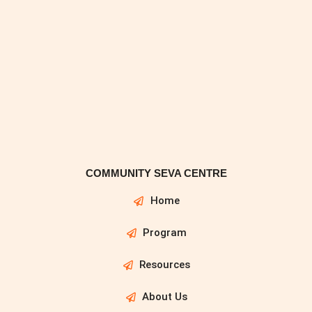
COMMUNITY SEVA CENTRE
Home
Program
Resources
About Us