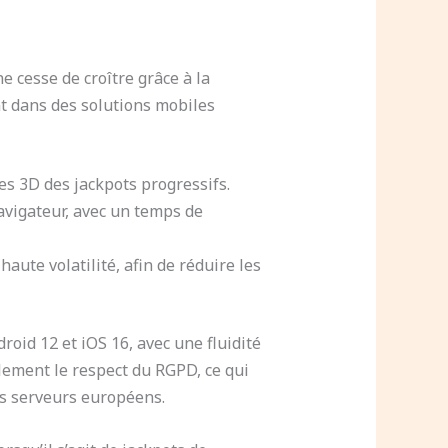
e cesse de croître grâce à la
t dans des solutions mobiles
s 3D des jackpots progressifs.
vigateur, avec un temps de
aute volatilité, afin de réduire les
oid 12 et iOS 16, avec une fluidité
lement le respect du RGPD, ce qui
des serveurs européens.