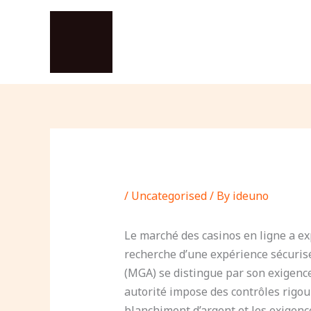
Skip
to
content
/
Uncategorised
/ By
ideuno
Le marché des casinos en ligne a exp
recherche d’une expérience sécurisé
(MGA) se distingue par son exigence
autorité impose des contrôles rigou
blanchiment d’argent et les exigence