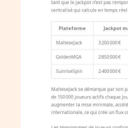
tant que le jackpot n’est pas rempo
centralisé qui calcule en temps réel
Plateforme
Jackpot m
MalteseJack
3 200 000 €
GoldenMGA
2 850 000 €
SunriseSpin
2 400 000 €
MalteseJack se démarque par son par
de 150 000 joueurs actifs chaque jo
augmenter la mise minimale, accélér
internationale, ce qui crée un flux
Les témoignages de joueurs confirmen