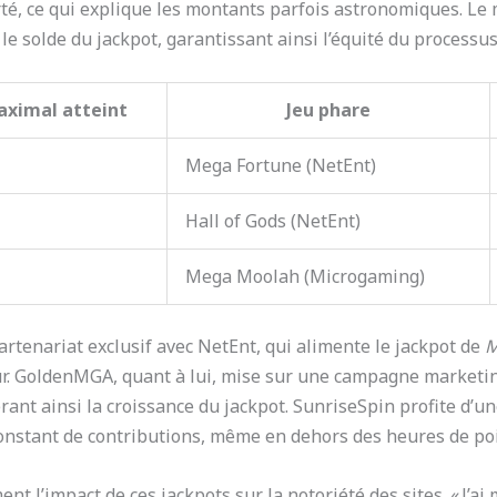
rté, ce qui explique les montants parfois astronomiques. L
 le solde du jackpot, garantissant ainsi l’équité du processus
aximal atteint
Jeu phare
Mega Fortune (NetEnt)
Hall of Gods (NetEnt)
Mega Moolah (Microgaming)
tenariat exclusif avec NetEnt, qui alimente le jackpot de
M
ur. GoldenMGA, quant à lui, mise sur une campagne marketing
ant ainsi la croissance du jackpot. SunriseSpin profite d’un
 constant de contributions, même en dehors des heures de p
t l’impact de ces jackpots sur la notoriété des sites. « J’ai