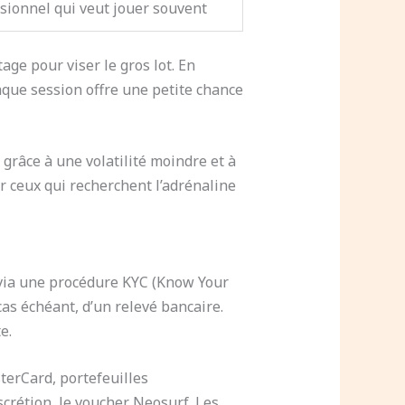
sionnel qui veut jouer souvent
age pour viser le gros lot. En
haque session offre une petite chance
 grâce à une volatilité moindre et à
r ceux qui recherchent l’adrénaline
, via une procédure KYC (Know Your
cas échéant, d’un relevé bancaire.
e.
terCard, portefeuilles
scrétion, le voucher Neosurf. Les