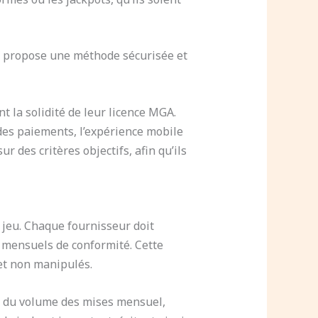
propose une méthode sécurisée et
t la solidité de leur licence MGA.
 des paiements, l’expérience mobile
r des critères objectifs, afin qu’ils
 jeu. Chaque fournisseur doit
 mensuels de conformité. Cette
 et non manipulés.
 % du volume des mises mensuel,