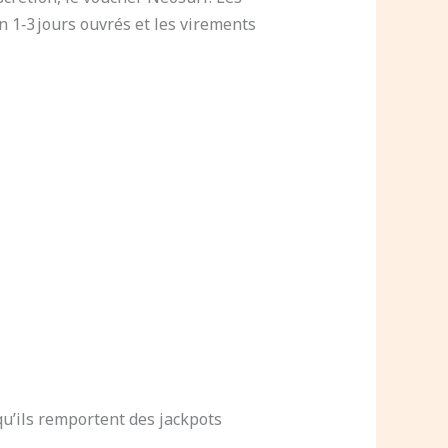
en 1‑3 jours ouvrés et les virements
qu’ils remportent des jackpots