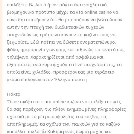
επιλέξετε 📝. Αυτό ήταν πάντα ένα ενοχλητικό
βιομηχανικό πρότυπο μέχρι τα νέα online casino να
συνειδητοποιήσουν ότι θα μπορούσαν να βελτιώσουν
αυτήν την πτυχή των διαδικτυακών τυχερών
παιχνιδιών ως τρόπο να κάνουν το καζίνο τους να
ξεχωρίσει. Εδώ πρέπει να δώσετε ονοματεπώνυμο,
φύλο, ημερομηνία γέννησης και πιθανώς το κινητό σας
τηλέφωνο. Χαρακτηρίζεται από ασφάλεια και
αξιοπιστία, ενώ κυριαρχούν τα live παιχνίδια της, τα
οποία είναι χιλιάδες, προσφέροντας μία τεράστια
γκάμα επιλογών στον Έλληνα παίκτη.
Πόκερ
Όταν σκέφτεστε πιο online καζίνο να επιλέξετε εμείς
θα σας παρέχουν τις πλέον ενημερωμένες πληροφορίες
σχετικά με τα μέτρα ασφαλείας του καζίνο, τις
αποπληρωμές, τα σχόλια των παικτών για το καζίνο
και άλλα πολλά. 👍 Καθημερινός δωροτροχός και