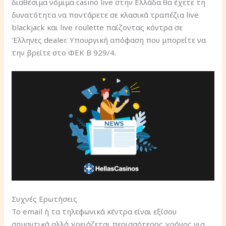
διαθέσιμα νόμιμα casino live στην Ελλάδα θα έχετε τη
δυνατότητα να ποντάρετε σε κλασικά τραπέζια live
blackjack και live roulette παίζοντας κόντρα σε
Έλληνες dealer. Υπουργική απόφαση που μπορείτε να
την βρείτε στο ΦΕΚ B 929/4.
Συχνές Ερωτήσεις
Το email ή τα τηλεφωνικά κέντρα είναι εξίσου
σημαντικά αλλά χρειάζεται περισσότερος χρόνος για