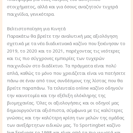
στοιχήματος, αλλά και για όσους αναζητούν τυχερά
παιχνίδια, γενικότερα.
Βελτιστοποίηση για Κινητά
Παρακάτω θα βρείτε την αναλυτική μας αξιολόγηση
σχετικά με τα νέα διαδικτυακά καζίνο που ξεκίνησαν το
2019, το 2020 και το 2021, παρέχοντας τις νεότερες
και τις πιο σύγχρονες εμπειρίες των τυχερών
παιχνιδιών στο διαδίκτυο. Τα πράγματα είναι πολύ
απλά, καθώς το μόνο που χρειάζεται είναι να πατήσετε
πάνω σε έναν από τους συνδέσμους της λίστας που θα
βρείτε παραπάνω. Τα τελευταία online καζίνο οδηγούν
την καινοτομία και την εξέλιξη ολόκληρης της
βιομηχανίας. Όλες οι αξιολογήσεις και οι οδηγοί μας
δημιουργούνται αξιόπιστα, σύμφωνα με τις καλύτερες
γνώσεις και την καλύτερη κρίση των μελών της ομάδας
των ανεξάρτητων ειδικών μας. Το Sportingbet καζίνο
live ξεκίνησε το 1998 και είναι από τα πιο γνωστά και