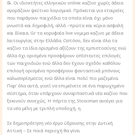
📝. Οι ιδιοκτήτες ελληνικών online καζίνο χωρίς άδεια
αγοράζουν ψεύτικο λογισμικό. Πρόκειται για εταιρείες
που παράγουν παιχνίδια τα οποία είναι όχι μόνο
γνωστά και δημοφιλή, αλλά –πρώτα και κύρια ασφαλή
και δίκαια. Gr τα κορυφαία live νομιμα καζινο με άδεια
λειτουργίας στην Ελλάδα. Ωστόσο, δεν είναι όλα τα
καζίνο τα ίδια ορισμένα αξίζουν της εμπιστοσύνης ενώ
άλλα όχι ορισμένα προσφέρουν απίστευτες επιλογές
των παιχνιδιών ενώ άλλα δεν έχουν σχεδόν καθόλου
επιλογή ορισμένα προσφέρουν φανταστικά μπόνους
καλωσορίσματος ενώ άλλα είναι πολύ πιο μαζεμένα.
Παρ’ όλα αυτά, γιατί να επιμείνετε σε ένα παρωχημένο
σύστημα, όταν υπάρχουν συναρπαστικά νέα καζίνο που
ξεκινούν συνεχώς. Η πόρτα της Stoiximan ανοίγει για
τα νέα μέλη με τριπλή υποδοχή, η.
Σε δημοπράτηση νέο έργο ύδρευσης στην Δυτική
Αττική – Σε ποιά περιοχή θα γίνει