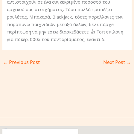
αντιστοιχούν σε ένα συγκεκριμένο ποσοστό του
αρχικού σας στοιχήματος. Τόσα πολλά τραπέζια
ρουλέτας, Μπακαρά, Blackjack, τόσες παραλλαγές των
παραπάνω παιχνιδιών μεταξύ άλλων, δεν υπάρχει
περίπτωση να μην έστω διασκεδάσετε. 👍 Τοπ επιλογή
για πόκερ. 000x του πονταρίσματος, έναντι 5.
←
Previous Post
Next Post
→