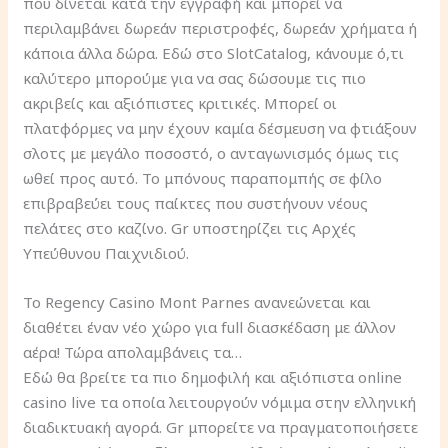
που δίνεται κατά την εγγραφή και μπορεί να
περιλαμβάνει δωρεάν περιστροφές, δωρεάν χρήματα ή
κάποια άλλα δώρα. Εδώ στο SlotCatalog, κάνουμε ό,τι
καλύτερο μπορούμε για να σας δώσουμε τις πιο
ακριβείς και αξιόπιστες κριτικές. Μπορεί οι
πλατφόρμες να μην έχουν καμία δέσμευση να φτιάξουν
σλοτς με μεγάλο ποσοστό, ο ανταγωνισμός όμως τις
ωθεί προς αυτό. Το μπόνους παραπομπής σε φίλο
επιβραβεύει τους παίκτες που συστήνουν νέους
πελάτες στο καζίνο. Gr υποστηρίζει τις Αρχές
Υπεύθυνου Παιχνιδιού.
Το Regency Casino Mont Parnes ανανεώνεται και
διαθέτει έναν νέο χώρο για full διασκέδαση με άλλον
αέρα! Τώρα απολαμβάνεις τα…
Εδώ θα βρείτε τα πιο δημοφιλή και αξιόπιστα online
casino live τα οποία λειτουργούν νόμιμα στην ελληνική
διαδικτυακή αγορά. Gr μπορείτε να πραγματοποιήσετε