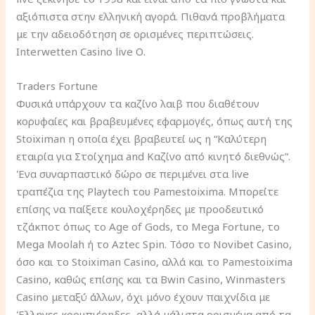
αξιόπιστα στην ελληνική αγορά. Πιθανά προβλήματα
με την αδειοδότηση σε ορισμένες περιπτώσεις.
Interwetten Casino live Ο.
Traders Fortune
Φυσικά υπάρχουν τα καζίνο λαιβ που διαθέτουν
κορυφαίες και βραβευμένες εφαρμογές, όπως αυτή της
Stoiximan η οποία έχει βραβευτεί ως η “Καλύτερη
εταιρία για Στοίχημα and Καζίνο από κινητό διεθνώς”.
Ένα συναρπαστικό δώρο σε περιμένει στα live
τραπέζια της Playtech του Pamestoixima. Μπορείτε
επίσης να παίξετε κουλοχέρηδες με προοδευτικό
τζάκποτ όπως το Age of Gods, το Mega Fortune, το
Mega Moolah ή το Aztec Spin. Τόσο το Novibet Casino,
όσο και το Stoiximan Casino, αλλά και το Pamestoixima
Casino, καθώς επίσης και τα Bwin Casino, Winmasters
Casino μεταξύ άλλων, όχι μόνο έχουν παιχνίδια με
Έλληνες κρουπιέρηδες, αλλά μάλιστα ορισμένα από τα