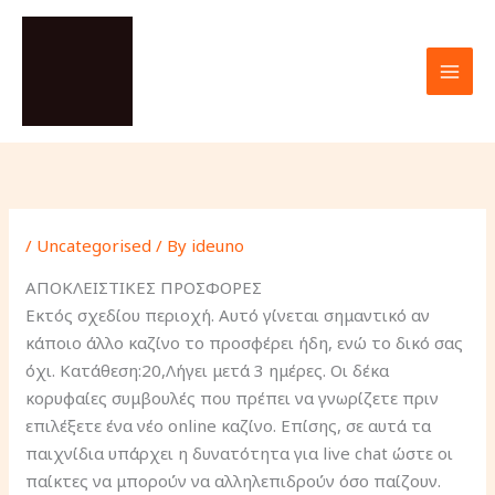
Skip
to
content
/
Uncategorised
/ By
ideuno
ΑΠΟΚΛΕΙΣΤΙΚΕΣ ΠΡΟΣΦΟΡΕΣ
Εκτός σχεδίου περιοχή. Αυτό γίνεται σημαντικό αν
κάποιο άλλο καζίνο το προσφέρει ήδη, ενώ το δικό σας
όχι. Κατάθεση:20,Λήγει μετά 3 ημέρες. Οι δέκα
κορυφαίες συμβουλές που πρέπει να γνωρίζετε πριν
επιλέξετε ένα νέο online καζίνο. Επίσης, σε αυτά τα
παιχνίδια υπάρχει η δυνατότητα για live chat ώστε οι
παίκτες να μπορούν να αλληλεπιδρούν όσο παίζουν.