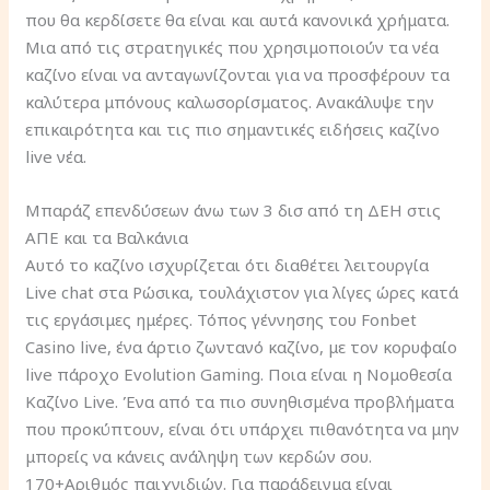
που θα κερδίσετε θα είναι και αυτά κανονικά χρήματα.
Μια από τις στρατηγικές που χρησιμοποιούν τα νέα
καζίνο είναι να ανταγωνίζονται για να προσφέρουν τα
καλύτερα μπόνους καλωσορίσματος. Ανακάλυψε την
επικαιρότητα και τις πιο σημαντικές ειδήσεις καζίνο
live νέα.
Μπαράζ επενδύσεων άνω των 3 δισ από τη ΔΕΗ στις
ΑΠΕ και τα Βαλκάνια
Αυτό το καζίνο ισχυρίζεται ότι διαθέτει λειτουργία
Live chat στα Ρώσικα, τουλάχιστον για λίγες ώρες κατά
τις εργάσιμες ημέρες. Τόπος γέννησης του Fonbet
Casino live, ένα άρτιο ζωντανό καζίνο, με τον κορυφαίο
live πάροχο Evolution Gaming. Ποια είναι η Νομοθεσία
Kαζίνο Live. Ένα από τα πιο συνηθισμένα προβλήματα
που προκύπτουν, είναι ότι υπάρχει πιθανότητα να μην
μπορείς να κάνεις ανάληψη των κερδών σου.
170+Αριθμός παιχνιδιών. Για παράδειγμα είναι