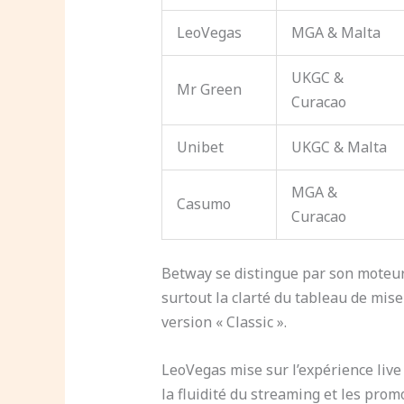
LeoVegas
MGA & Malta
UKGC &
Mr Green
Curacao
Unibet
UKGC & Malta
MGA &
Casumo
Curacao
Betway se distingue par son moteur 
surtout la clarté du tableau de mise
version « Classic ».
LeoVegas mise sur l’expérience live 
la fluidité du streaming et les prom