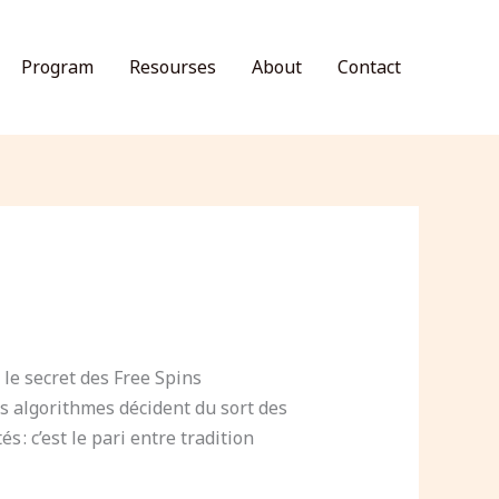
Program
Resourses
About
Contact
le secret des Free Spins
es algorithmes décident du sort des
 : c’est le pari entre tradition