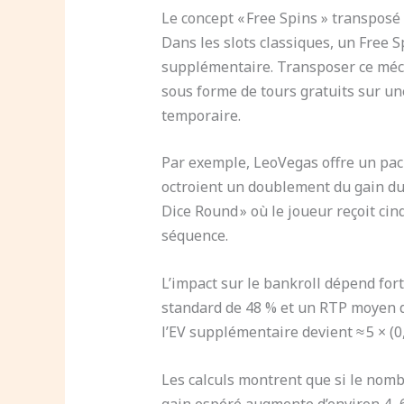
Le concept « Free Spins » transposé 
Dans les slots classiques, un Free S
supplémentaire. Transposer ce mécan
sous forme de tours gratuits sur un
temporaire.
Par exemple, LeoVegas offre un pack
octroient un doublement du gain du 
Dice Round » où le joueur reçoit cin
séquence.
L’impact sur le bankroll dépend for
standard de 48 % et un RTP moyen de 
l’EV supplémentaire devient ≈ 5 × (0
Les calculs montrent que si le nomb
gain espéré augmente d’environ 4–6