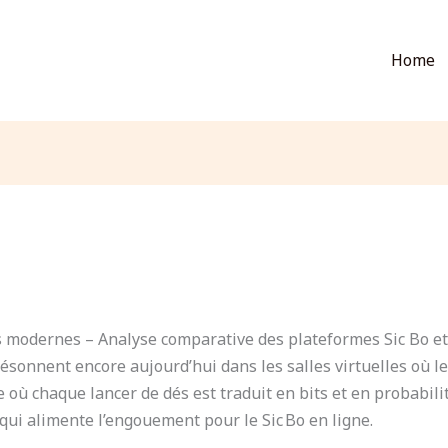
Home
es modernes – Analyse comparative des plateformes Sic Bo et 
résonnent encore aujourd’hui dans les salles virtuelles où l
ù chaque lancer de dés est traduit en bits et en probabilités
qui alimente l’engouement pour le Sic Bo en ligne.