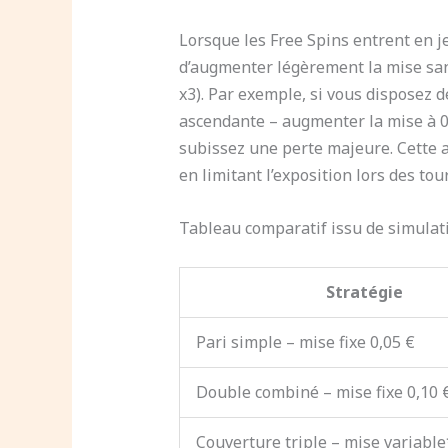
Lorsque les Free Spins entrent en je
d’augmenter légèrement la mise sans
x3). Par exemple, si vous disposez d
ascendante – augmenter la mise à 0,
subissez une perte majeure. Cette a
en limitant l’exposition lors des tou
Tableau comparatif issu de simulati
Stratégie
Pari simple – mise fixe 0,05 €
Double combiné – mise fixe 0,10 
Couverture triple – mise variable