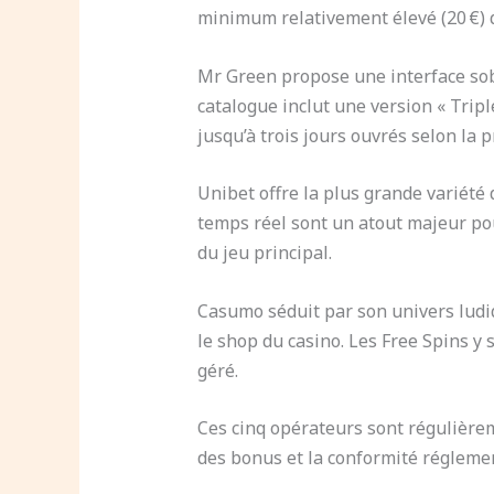
minimum relativement élevé (20 €) q
Mr Green propose une interface sobr
catalogue inclut une version « Tripl
jusqu’à trois jours ouvrés selon la 
Unibet offre la plus grande variété 
temps réel sont un atout majeur pour
du jeu principal.
Casumo séduit par son univers ludiq
le shop du casino. Les Free Spins y 
géré.
Ces cinq opérateurs sont régulièreme
des bonus et la conformité régleme