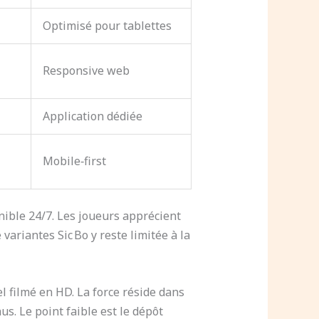
Optimisé pour tablettes
Responsive web
Application dédiée
Mobile‑first
nible 24/7. Les joueurs apprécient
variantes Sic Bo y reste limitée à la
el filmé en HD. La force réside dans
s. Le point faible est le dépôt