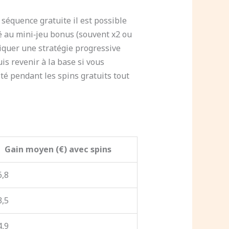
 séquence gratuite il est possible
é au mini‑jeu bonus (souvent x2 ou
liquer une stratégie progressive
s revenir à la base si vous
té pendant les spins gratuits tout
Gain moyen (€) avec spins
6,8
3,5
4,9