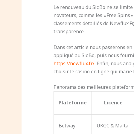
Le renouveau du Sic Bo ne se limite
novateurs, comme les « Free Spins »
classements détaillés de Newflux.Fr
transparence.
Dans cet article nous passerons en
appliqué au Sic Bo, puis nous fourn
https://newflux.fr/
. Enfin, nous ana
choisir le casino en ligne qui mari
Panorama des meilleures plateform
Plateforme
Licence
Betway
UKGC & Malta