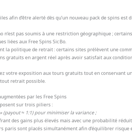
iles afin d’être alerté dès qu’un nouveau pack de spins est 
mo n’est pas soumis à une restriction géographique ; certain
es liées aux Free Spins Sic Bo.
ant la politique de retrait : certains sites prélèvent une c
ns gratuits en argent réel après avoir satisfait aux conditi
z votre exposition aux tours gratuits tout en conservant un 
out retrait possible.
 augmentées par les Free Spins
osent sur trois piliers :
» (payout ≈ 1:1) pour minimiser la variance ;
rant des gains plus élevés mais avec une probabilité réduit
s paris sont placés simultanément afin d’équilibrer risque 