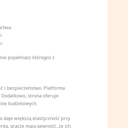
uctwa.
i.
u.
nie popełniasz któregoś z
ć i bezpieczeństwo. Platforma
 Dodatkowo, strona oferuje
itów budżetowych.
co daje większą elastyczność przy
enta, gracze mają pewność, że ich