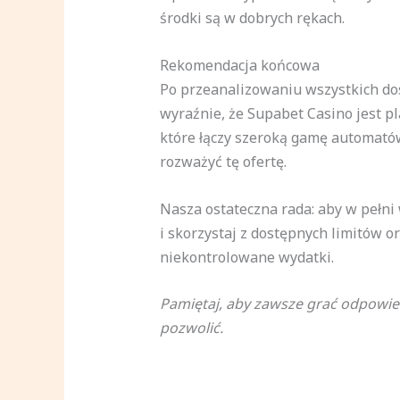
środki są w dobrych rękach.
Rekomendacja końcowa
Po przeanalizowaniu wszystkich dos
wyraźnie, że Supabet Casino jest pl
które łączy szeroką gamę automatów
rozważyć tę ofertę.
Nasza ostateczna rada: aby w pełni
i skorzystaj z dostępnych limitów o
niekontrolowane wydatki.
Pamiętaj, aby zawsze grać odpowiedzi
pozwolić.