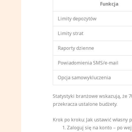
Funkcja
Limity depozytów
Limity strat
Raporty dzienne
Powiadomienia SMS/e‑mail
Opcja samowykluczenia
Statystyki branżowe wskazują, że 70
przekracza ustalone budżety.
Krok po kroku: Jak ustawić własny 
Zaloguj się na konto – po wej