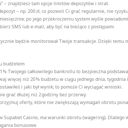
 – znajdziesz tam opcje limitów depozytów i strat.
ozyt – np. 200 zł, co pozwoli Ci grać regularnie, nie ryzyku
ł miesięcznie; po jego przekroczeniu system wyśle powiadomi
erz SMS lub e‑mail, aby być na bieżąco z postępami.
cznie będzie monitorował Twoje transakcje. Dzięki temu m
iu budżetem
 1 % Twojego całkowitego bankrollu to bezpieczna podstawa
waj więcej niż 20 % budżetu w ciągu jednego dnia, tygodnia i
postawiłeś i jaki był wynik; to pomoże Ci wyciągać wnioski.
ie grać dłużej niż 2 godziny bez przerwy.
przyjmuj oferty, które nie zwiększają wymagań obrotu pona
 w Supabet Casino, ma warunki obrotu (wagering). Dlatego w
magania bonusowe.