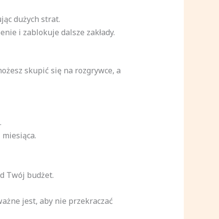
jąc dużych strat.
enie i zablokuje dalsze zakłady.
ożesz skupić się na rozgrywce, a
.
 miesiąca.
d Twój budżet.
ażne jest, aby nie przekraczać