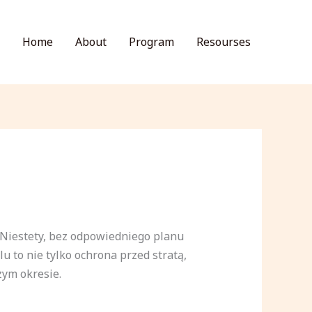
Home
About
Program
Resourses
 Niestety, bez odpowiedniego planu
to nie tylko ochrona przed stratą,
zym okresie.