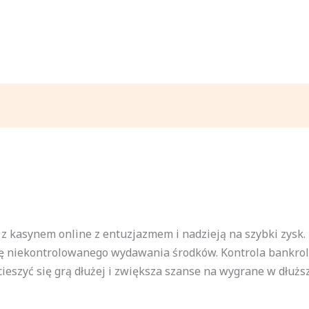
z kasynem online z entuzjazmem i nadzieją na szybki zysk.
 niekontrolowanego wydawania środków. Kontrola bankrollu 
cieszyć się grą dłużej i zwiększa szanse na wygrane w dłużs